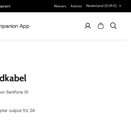
Valuta
Nederland (EUR €)
beren!
Nieuws
Advies
panion App
Account
Winkelwagen
Zoeken
adkabel
oor Senifone S1
ter output 5V, 2A