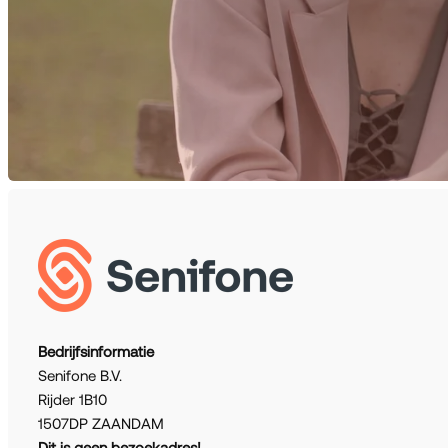
Bedrijfsinformatie
Senifone B.V.
Rijder 1B10
1507DP ZAANDAM
Dit is geen bezoekadres!