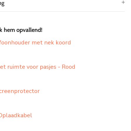
ng
k hem opvallend!
efoonhouder met nek koord
t ruimte voor pasjes - Rood
creenprotector
Oplaadkabel