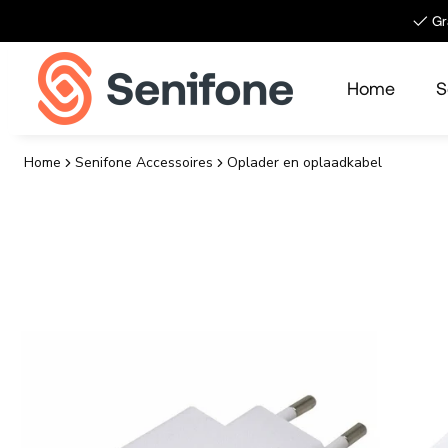
Meteen naar de content
✓ Gra
Home
S
Home
Senifone Accessoires
Oplader en oplaadkabel