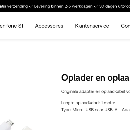
tis verzending ✓ Levering binnen 2-5 werkdagen ✓ 30 dagen uitpro
enifone S1
Accessoires
Klantenservice
Com
Oplader en opla
Originele adapter en oplaadkabel v
Lengte oplaadkabel: 1 meter
Type: Micro-USB naar USB-A - Adap