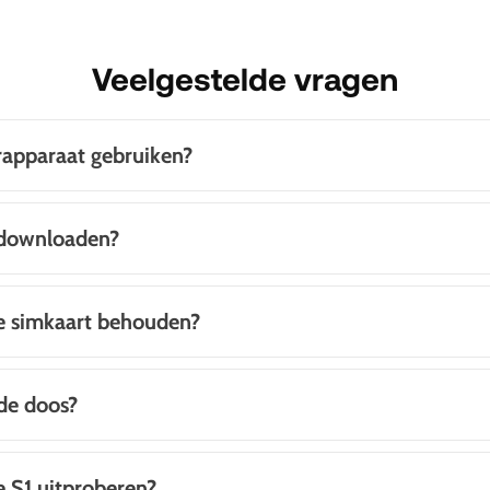
Veelgestelde vragen
rapparaat gebruiken?
 downloaden?
ge simkaart behouden?
de doos?
e S1 uitproberen?