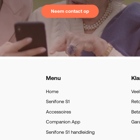
Neem contact op
Menu
Kla
Home
Veel
Senifone S1
Ret
Accessoires
Beta
Companion App
Gara
Senifone S1 handleiding