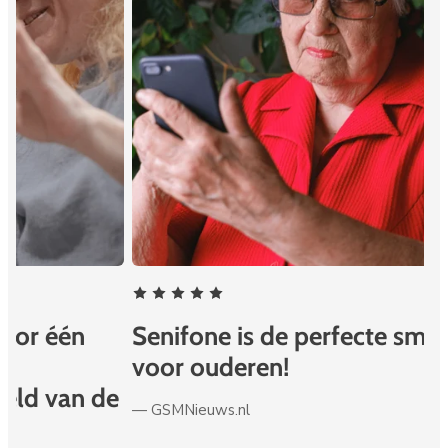
Senifone is de perfecte smartphone
B
voor ouderen!
— 
e
— GSMNieuws.nl