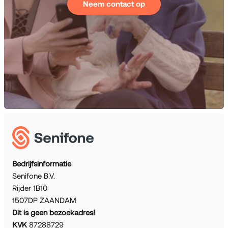
Neem contact op
Bedrijfsinformatie
Senifone B.V.
Rijder 1B10
1507DP ZAANDAM
Dit is geen bezoekadres!
KVK
87288729