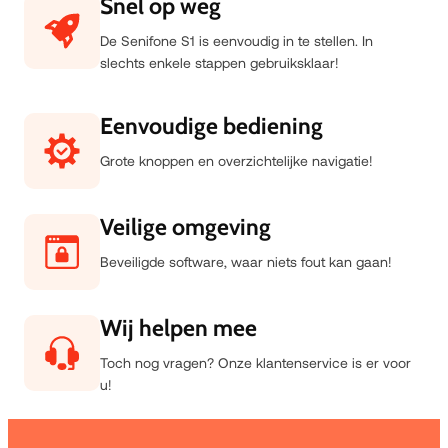
n
Snel op weg
z
De Senifone S1 is eenvoudig in te stellen. In
e
slechts enkele stappen gebruiksklaar!
V
o
Eenvoudige bediening
o
Grote knoppen en overzichtelijke navigatie!
r
d
e
Veilige omgeving
l
Beveiligde software, waar niets fout kan gaan!
e
n
Wij helpen mee
Toch nog vragen? Onze klantenservice is er voor
u!