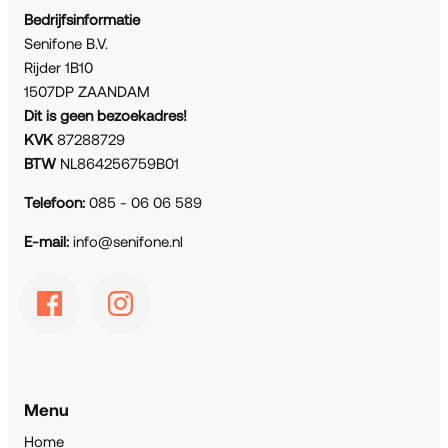
Bedrijfsinformatie
Senifone B.V.
Rijder 1B10
1507DP ZAANDAM
Dit is geen bezoekadres!
KVK
87288729
BTW
NL864256759B01
Telefoon:
085 - 06 06 589
E-mail:
info@senifone.nl
Menu
Home