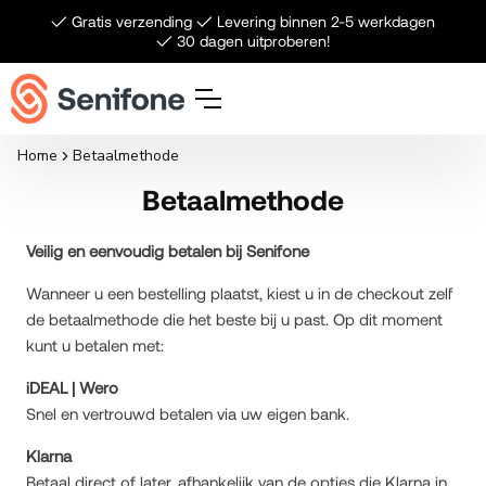
Meteen naar de content
✓ Gratis verzending ✓ Levering binnen 2-5 werkdagen
✓ 30 dagen uitproberen!
Home
Betaalmethode
Betaalmethode
Veilig en eenvoudig betalen bij Senifone
Wanneer u een bestelling plaatst, kiest u in de checkout zelf
de betaalmethode die het beste bij u past. Op dit moment
kunt u betalen met:
iDEAL | Wero
Snel en vertrouwd betalen via uw eigen bank.
Klarna
Betaal direct of later, afhankelijk van de opties die Klarna in