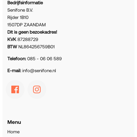
Bedrijfsinformatie
Senifone B.V.
Rijder 1B10
1507DP ZAANDAM
Dit is geen bezoekadres!
KVK
87288729
BTW
NL864256759B01
Telefoon:
085 - 06 06 589
E-mail:
info@senifone.nl
Menu
Home