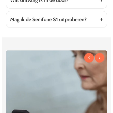
Wat ontvang ik in de doos?
Mag ik de Senifone S1 uitproberen?
From the people