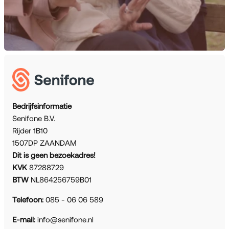
Bedrijfsinformatie
Senifone B.V.
Rijder 1B10
1507DP ZAANDAM
Dit is geen bezoekadres!
KVK
87288729
BTW
NL864256759B01
Telefoon:
085 - 06 06 589
E-mail:
info@senifone.nl