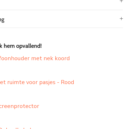
ng
k hem opvallend!
efoonhouder met nek koord
t ruimte voor pasjes - Rood
creenprotector