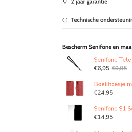
2 jaar garantie
Technische ondersteuni
Bescherm Senifone en maa
Senifone Tel
€6,95
€9,95
Boekhoesje me
€24,95
Senifone S1 S
€14,95