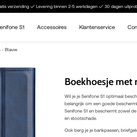
tis verzending ✓ Levering binnen 2-5 werkdagen ✓ 30 dagen uitpro
enifone S1
Accessoires
Klantenservice
Com
s - Blauw
Boekhoesje met r
Wil je je Senifone S1 optimaal bes
belangrijk om een goede bescherm
Senifone S1 en beschermt zowel de 
en stootschade.
Ook berg je je bankpassen, briefge