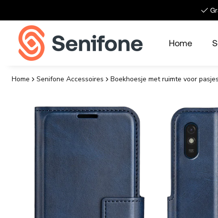
Meteen naar de content
✓ Gra
Home
S
Home
Senifone Accessoires
Boekhoesje met ruimte voor pasje