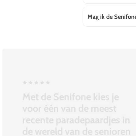
Mag ik de Senifon
From the people
Senifone is de perfecte
smartphone voor ouderen!
— GSMNieuws.nl