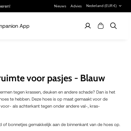
Valuta
Nederland (EUR €)
beren!
Nieuws
Advies
panion App
Account
Winkelwagen
Zoeken
uimte voor pasjes - Blauw
chermen tegen krassen, deuken en andere schade? Dan is het
hoes te hebben. Deze hoes is op maat gemaakt voor de
voor- als achterkant tegen onder andere val-, kras-
ld of bonnetjes gemakkelijk aan de binnenkant van de hoes op.