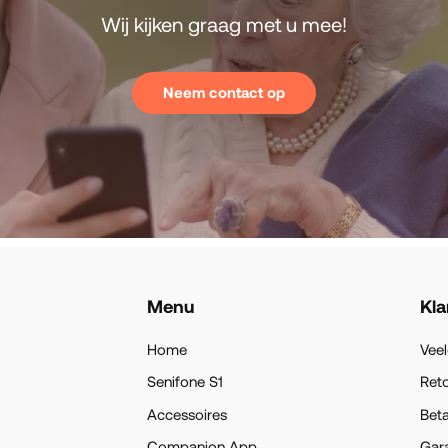
Wij kijken graag met u
mee!
Neem contact op
Menu
Kla
Home
Veel
Senifone S1
Ret
Accessoires
Beta
Companion App
Gara