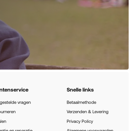
ntenservice
Snelle links
gestelde vragen
Betaalmethode
ourneren
Verzenden & Levering
len
Privacy Policy
ntie en reparatie
Algemene voorwaarden