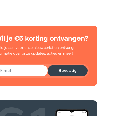
il je €5 korting ontvangen?
ld je aan voor onze nieuwsbrief en ontvang
formatie over onze updates, acties en meer!
Bevestig