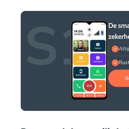
S1
De sma
zekerh
Alti
Rust
G