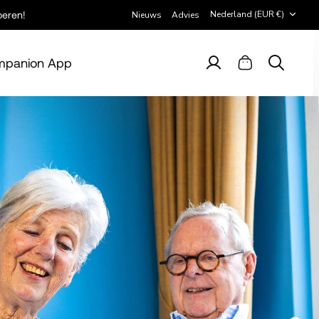
Valuta
Nederland (EUR €)
beren!
Nieuws
Advies
panion App
Account
Winkelwagen
Zoeken