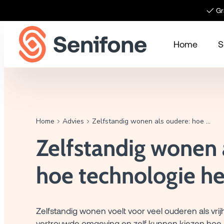
Meteen naar de content
✓ Gra
Home
S
Home
Advies
Zelfstandig wonen als oudere: hoe technologie helpt
Zelfstandig wonen 
hoe technologie he
Zelfstandig wonen voelt voor veel ouderen als vrij
vertrouwde omgeving en zelf kunnen kiezen hoe je 