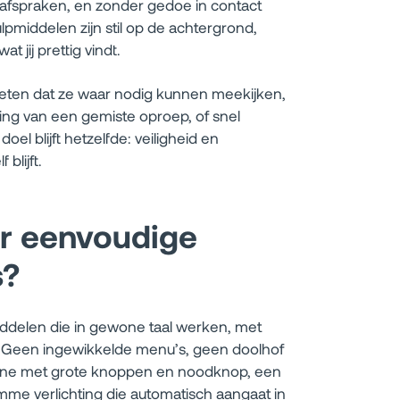
f afspraken, en zonder gedoe in contact
ulpmiddelen zijn stil op de achtergrond,
t jij prettig vindt.
weten dat ze waar nodig kunnen meekijken,
ng van een gemiste oproep, of snel
oel blijft hetzelfde: veiligheid en
blijft.
r eenvoudige
s?
delen die in gewone taal werken, met
. Geen ingewikkelde menu’s, geen doolhof
hone met grote knoppen en noodknop, een
limme verlichting die automatisch aangaat in