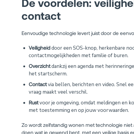
De voordelen: veilighe
contact
Eenvoudige technologie levert juist door de eenvo
Veiligheid
door een SOS-knop, herkenbare no
contactmogelijkheden met familie of buren.
Overzicht
dankzij een agenda met herinneringe
het startscherm.
Contact
via bellen, berichten en video. Snel e
vraag maakt veel verschil.
Rust
voor je omgeving, omdat meldingen en kor
met toestemming en op jouw voorwaarden.
Zo wordt zelfstandig wonen met technologie niet all
doen wat je gewend bent, met een veilige basis e