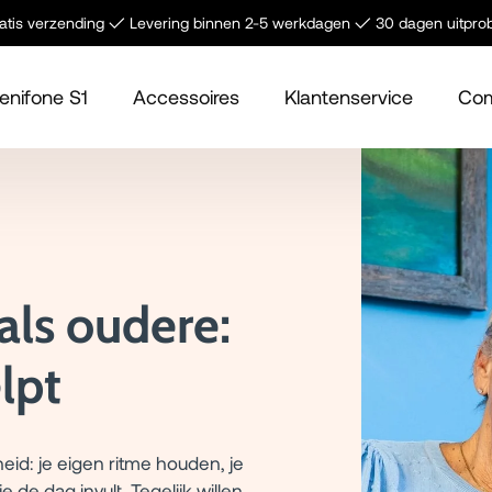
tis verzending ✓ Levering binnen 2-5 werkdagen ✓ 30 dagen uitpro
enifone S1
Accessoires
Klantenservice
Com
als oudere:
lpt
heid: je eigen ritme houden, je
de dag invult. Tegelijk willen