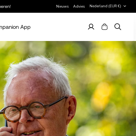
Valuta
Nederland (EUR €)
beren!
Nieuws
Advies
panion App
Account
Winkelwagen
Zoeken