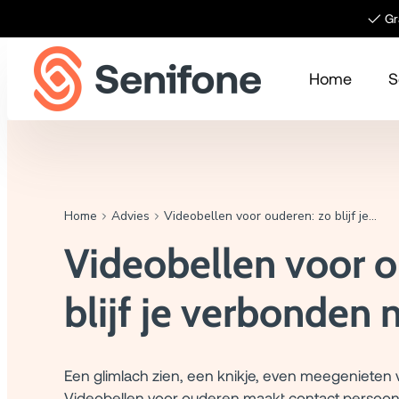
Meteen naar de content
✓ Gra
Home
S
Home
Advies
Videobellen voor ouderen: zo blijf je verbonden met familie
Videobellen voor o
blijf je verbonden 
Een glimlach zien, een knikje, even meegenieten 
Videobellen voor ouderen maakt contact persoonl