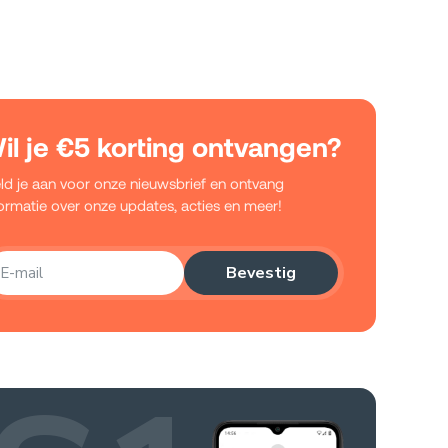
il je €5 korting ontvangen?
ld je aan voor onze nieuwsbrief en ontvang
formatie over onze updates, acties en meer!
Bevestig