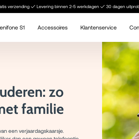
tis verzending ✓ Levering binnen 2-5 werkdagen ✓ 30 dagen uitpro
enifone S1
Accessoires
Klantenservice
Com
uderen: zo
met familie
van een verjaardagskaarsje.
ijker dan een gewoon telefoontje.