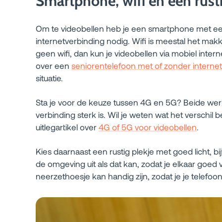
Smartphone, wifi en een rusti
Om te videobellen heb je een smartphone met ee
internetverbinding nodig. Wifi is meestal het makke
geen wifi, dan kun je videobellen via mobiel intern
over een
seniorentelefoon met of zonder internet
situatie.
Sta je voor de keuze tussen 4G en 5G? Beide wer
verbinding sterk is. Wil je weten wat het verschil be
uitlegartikel over
4G of 5G voor videobellen
.
Kies daarnaast een rustig plekje met goed licht, bi
de omgeving uit als dat kan, zodat je elkaar goed 
neerzethoesje kan handig zijn, zodat je je telefoon