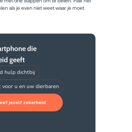
je met drie stappen om te bellen. Plak het
felen als je even niet weet waar je moet
rtphone die
eid geeft
jd hulp dichtbij
 voor u en uw dierbaren
eef jezelf zekerheid