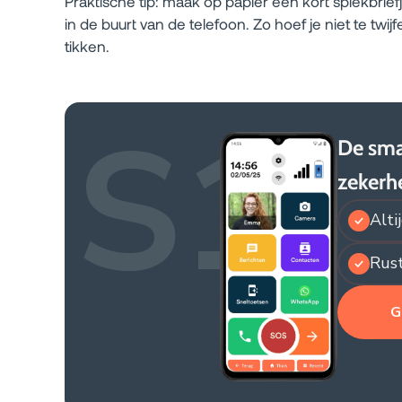
Praktische tip: maak op papier een kort spiekbrief
in de buurt van de telefoon. Zo hoef je niet te twij
tikken.
S1
De sma
zekerh
Alti
Rust
G