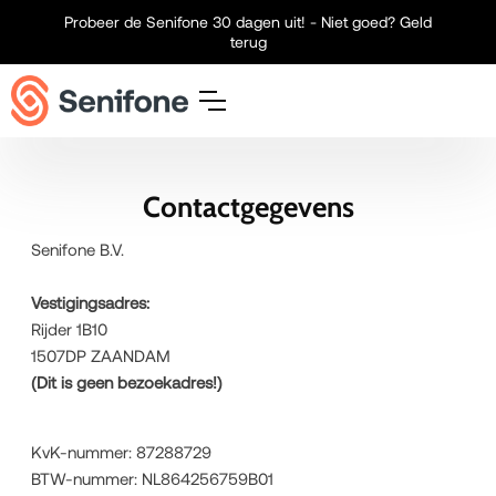
Meteen naar de content
Probeer de Senifone 30 dagen uit! - Niet goed? Geld
terug
Contactgegevens
Senifone B.V.
Vestigingsadres:
Rijder 1B10
1507DP ZAANDAM
(Dit is geen bezoekadres!)
KvK-nummer: 87288729
BTW-nummer: NL864256759B01