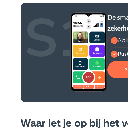
S1
De sma
zekerh
Alti
Rust
G
Waar let je op bij het 