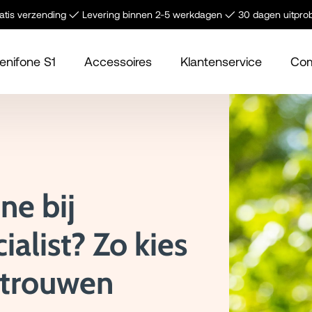
tis verzending ✓ Levering binnen 2-5 werkdagen ✓ 30 dagen uitpro
enifone S1
Accessoires
Klantenservice
Com
ne bij
alist? Zo kies
ertrouwen