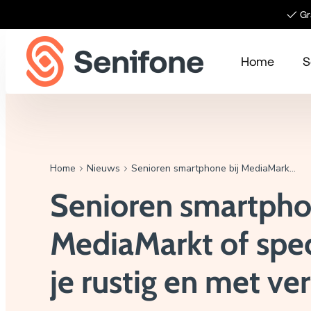
Meteen naar de content
✓ Gra
Home
S
Home
Nieuws
Senioren smartphone bij MediaMarkt of specialist? Zo kies je rustig en met vertrouwen
Senioren smartpho
MediaMarkt of speci
je rustig en met v