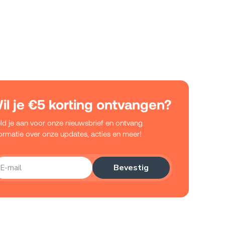
il je €5 korting ontvangen?
ld je aan voor onze nieuwsbrief en ontvang
formatie over onze updates, acties en meer!
Bevestig