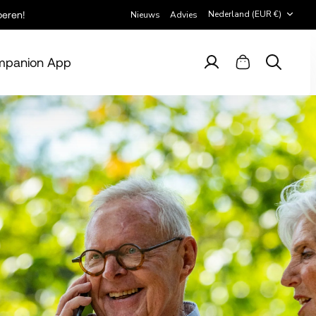
Valuta
Nederland (EUR €)
beren!
Nieuws
Advies
panion App
Account
Winkelwagen
Zoeken