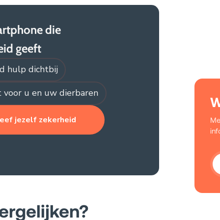
rtphone die
eid geeft
jd hulp dichtbij
 voor u en uw dierbaren
W
eef jezelf zekerheid
Me
in
vergelijken?