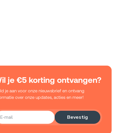
il je €5 korting ontvangen?
ld je aan voor onze nieuwsbrief en ontvang
formatie over onze updates, acties en meer!
Bevestig