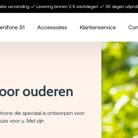
tis verzending ✓ Levering binnen 2-5 werkdagen ✓ 30 dagen uitpro
enifone S1
Accessoires
Klantenservice
Com
voor ouderen
phone die speciaal is ontworpen voor
ze voor u. Met zijn