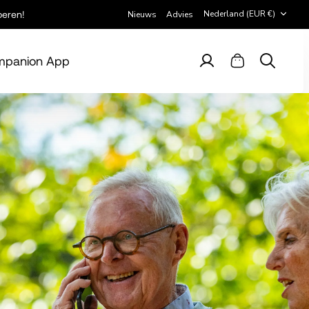
Valuta
Nederland (EUR €)
beren!
Nieuws
Advies
panion App
Account
Winkelwagen
Zoeken