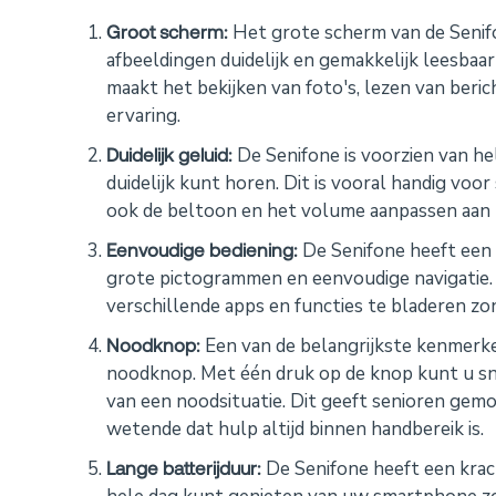
Groot scherm:
Het grote scherm van de Senifo
afbeeldingen duidelijk en gemakkelijk leesbaar 
maakt het bekijken van foto's, lezen van beric
ervaring.
Duidelijk geluid:
De Senifone is voorzien van hel
duidelijk kunt horen. Dit is vooral handig vo
ook de beltoon en het volume aanpassen aan 
Eenvoudige bediening:
De Senifone heeft een
grote pictogrammen en eenvoudige navigatie.
verschillende apps en functies te bladeren z
Noodknop:
Een van de belangrijkste kenmerken
noodknop. Met één druk op de knop kunt u sne
van een noodsituatie. Dit geeft senioren gemo
wetende dat hulp altijd binnen handbereik is.
Lange batterijduur:
De Senifone heeft een krach