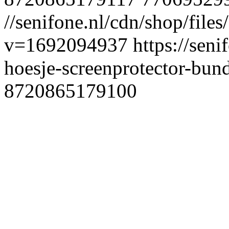
//senifone.nl/cdn/shop/fil
v=1692094937
https://seni
hoesje-screenprotector-bun
8720865179100