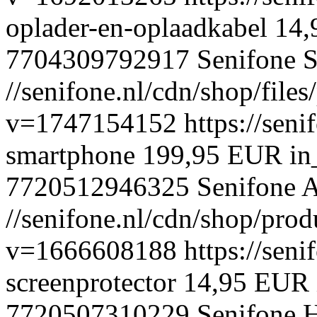
oplader-en-oplaadkabel
14,
7704309792917
Senifone
S
//senifone.nl/cdn/shop/file
v=1747154152
https://seni
smartphone
199,95 EUR
in
7720512946325
Senifone
A
//senifone.nl/cdn/shop/pro
v=1666608188
https://seni
screenprotector
14,95 EUR
7720507310229
Senifone
H