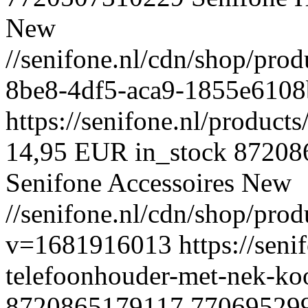
New
//senifone.nl/cdn/shop/p
8be8-4df5-aca9-1855e6108
https://senifone.nl/products
14,95 EUR
in_stock
87208
Senifone
Accessoires
New
//senifone.nl/cdn/shop/p
v=1681916013
https://seni
telefoonhouder-met-nek-ko
8720865179117
77069529