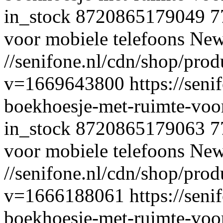
in_stock
8720865179049
7
voor mobiele telefoons
Ne
//senifone.nl/cdn/shop/pro
v=1669643800
https://seni
boekhoesje-met-ruimte-voor
in_stock
8720865179063
7
voor mobiele telefoons
Ne
//senifone.nl/cdn/shop/prod
v=1666188061
https://seni
boekhoesje-met-ruimte-voor