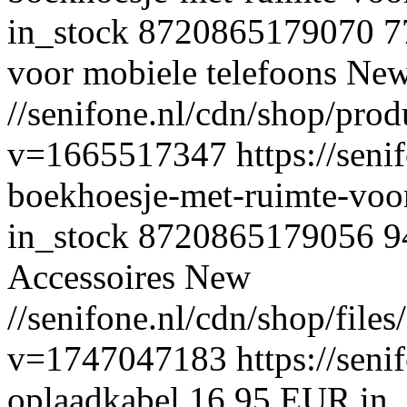
in_stock
8720865179070
7
voor mobiele telefoons
Ne
//senifone.nl/cdn/shop/pro
v=1665517347
https://seni
boekhoesje-met-ruimte-voor
in_stock
8720865179056
9
Accessoires
New
//senifone.nl/cdn/shop/fil
v=1747047183
https://sen
oplaadkabel
16,95 EUR
in_